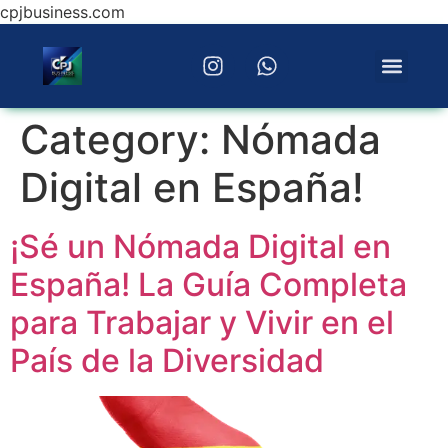
cpjbusiness.com
Category:
Nómada
Digital en España!
¡Sé un Nómada Digital en
España! La Guía Completa
para Trabajar y Vivir en el
País de la Diversidad